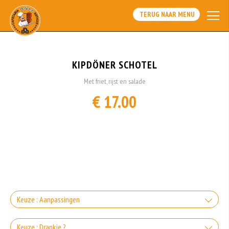
TERUG NAAR MENU
KIPDÖNER SCHOTEL
Met friet, rijst en salade
€ 17.00
Keuze : Aanpassingen
Zonder Groente
Keuze : Drankje ?