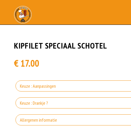
KIPFILET SPECIAAL SCHOTEL
€ 17.00
Keuze : Aanpassingen
Zond
Keuze : Drankje ?
Co
Allergenen informatie
Zo
Incl. €0.15 Wettelijke SUP milieutoeslag