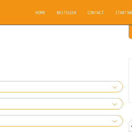
HOME
BESTELLEN
CONTACT
START NA
er Groente
+€0.00
ca-Cola
nder sla
+€3.00