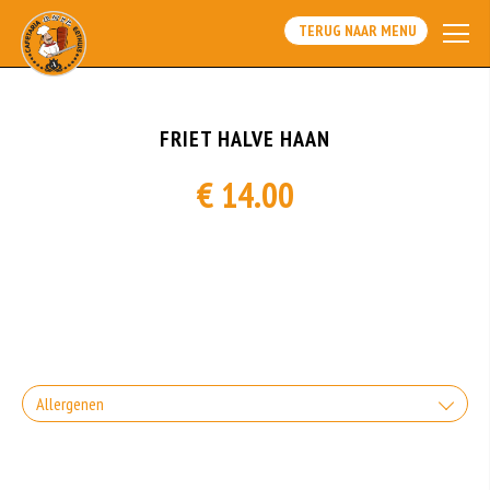
TERUG NAAR MENU
FRIET HALVE HAAN
€ 14.00
Allergenen
Soja behoort tot de peulvruchten. Sojabonen zijn rijk aan goed bruikbare
eiwitten. Soja wordt in de voedingsmiddelenindustrie veel gebruikt als
structuurverbeteraar, emulgator en als vulling.