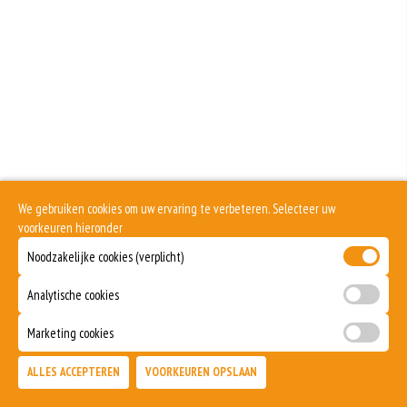
Eieren worden verwerkt in heel veel producten. Kippeneieren zijn de meest
gebruikte soorten eieren. Kippenei-eiwit kan hierbij allergische reacties
veroorzaken.
Zuivel past in een gezonde voeding. Koemelk-allergie is echter de meest
voorkomende voedselallergie.
Selderij is een groente die deel uitmaakt van de schermbloemenfamilie.
Allergie voor selderij komt relatief veel voor bij mensen met voedselallergie.
Mosterd wordt onder andere gemaakt uit mosterdzaden. Mosterdzaad wordt
veel gebruikt in smaakmakers en sauzen.
We gebruiken cookies om uw ervaring te verbeteren. Selecteer uw
Dit product is halal
voorkeuren hieronder
Noodzakelijke cookies (verplicht)
Analytische cookies
Marketing cookies
ALLES ACCEPTEREN
VOORKEUREN OPSLAAN
TOEVOEGEN