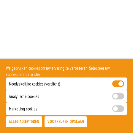
meer gluten het meel bevat, des
Eieren worden verwerkt in heel veel producten. Kippeneieren zijn de meest
gebruikte soorten eieren. Kippenei-eiwit kan hierbij allergische reacties
veroorzaken.
Zuivel past in een gezonde voeding. Koemelk-allergie is echter de meest
voorkomende voedselallergie.
Selderij is een groente die deel uitmaakt van de schermbloemenfamilie.
Allergie voor selderij komt relatief veel voor bij mensen met voedselallergie.
Dit product is halal
We gebruiken cookies om uw ervaring te verbeteren. Selecteer uw
voorkeuren hieronder
Noodzakelijke cookies (verplicht)
Analytische cookies
Marketing cookies
ALLES ACCEPTEREN
VOORKEUREN OPSLAAN
TOEVOEGEN