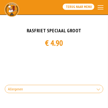
TERUG NAAR MENU
RASFRIET SPECIAAL GROOT
€ 4.90
Allergenen
Gluten is een eiwit dat van nature voorkomt in bepaalde granen. Voorbeelden
van glutenhoudende granen zijn tarwe, kamut, spelt, gerst en rogge. Gluten
geven elasticiteit aan de producten die van het meel gemaakt worden. Hoe