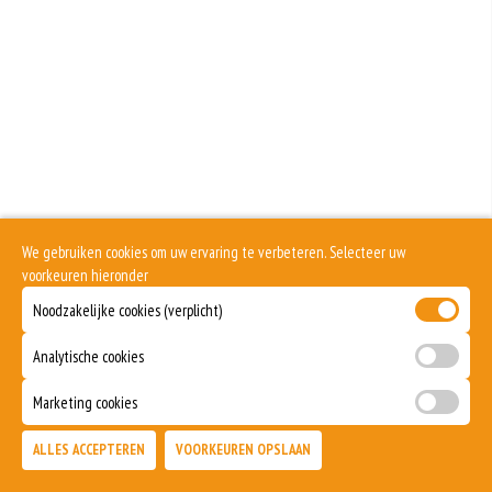
meer gluten het meel bevat, des
Soja behoort tot de peulvruchten. Sojabonen zijn rijk aan goed bruikbare
eiwitten. Soja wordt in de voedingsmiddelenindustrie veel gebruikt als
structuurverbeteraar, emulgator en als vulling.
Eieren worden verwerkt in heel veel producten. Kippeneieren zijn de meest
gebruikte soorten eieren. Kippenei-eiwit kan hierbij allergische reacties
veroorzaken.
Zuivel past in een gezonde voeding. Koemelk-allergie is echter de meest
voorkomende voedselallergie.
Pinda’s vallen niet onder de categorie noten, maar behoren tot de groep
peulvruchten. Een minimale hoeveelheid pinda kan bij sommige mensen met
een pinda-allergie, al tot zeer ernstige reacties leiden.
We gebruiken cookies om uw ervaring te verbeteren. Selecteer uw
Selderij is een groente die deel uitmaakt van de schermbloemenfamilie.
voorkeuren hieronder
Allergie voor selderij komt relatief veel voor bij mensen met voedselallergie.
Noodzakelijke cookies (verplicht)
Mosterd wordt onder andere gemaakt uit mosterdzaden. Mosterdzaad wordt
veel gebruikt in smaakmakers en sauzen.
Analytische cookies
Dit product is halal
Marketing cookies
ALLES ACCEPTEREN
VOORKEUREN OPSLAAN
TOEVOEGEN