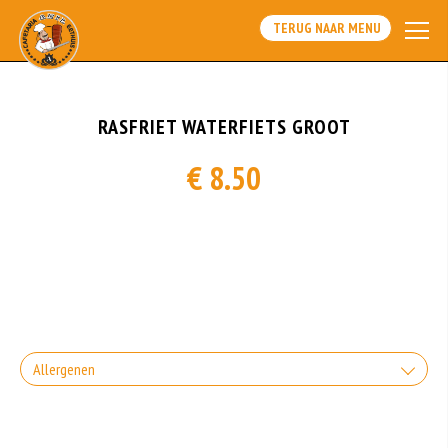
TERUG NAAR MENU
RASFRIET WATERFIETS GROOT
€ 8.50
Allergenen
Gluten is een eiwit dat van nature voorkomt in bepaalde granen. Voorbeelden
van glutenhoudende granen zijn tarwe, kamut, spelt, gerst en rogge. Gluten
geven elasticiteit aan de producten die van het meel gemaakt worden. Hoe