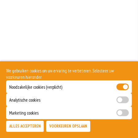
meer gluten het meel bevat, des
Soja behoort tot de peulvruchten. Sojabonen zijn rijk aan goed bruikbare
eiwitten. Soja wordt in de voedingsmiddelenindustrie veel gebruikt als
structuurverbeteraar, emulgator en als vulling.
Eieren worden verwerkt in heel veel producten. Kippeneieren zijn de meest
gebruikte soorten eieren. Kippenei-eiwit kan hierbij allergische reacties
veroorzaken.
Zuivel past in een gezonde voeding. Koemelk-allergie is echter de meest
voorkomende voedselallergie.
Selderij is een groente die deel uitmaakt van de schermbloemenfamilie.
Allergie voor selderij komt relatief veel voor bij mensen met voedselallergie.
We gebruiken cookies om uw ervaring te verbeteren. Selecteer uw
Mosterd wordt onder andere gemaakt uit mosterdzaden. Mosterdzaad wordt
voorkeuren hieronder
veel gebruikt in smaakmakers en sauzen.
Noodzakelijke cookies (verplicht)
Dit product is halal
Analytische cookies
Marketing cookies
ALLES ACCEPTEREN
VOORKEUREN OPSLAAN
TOEVOEGEN