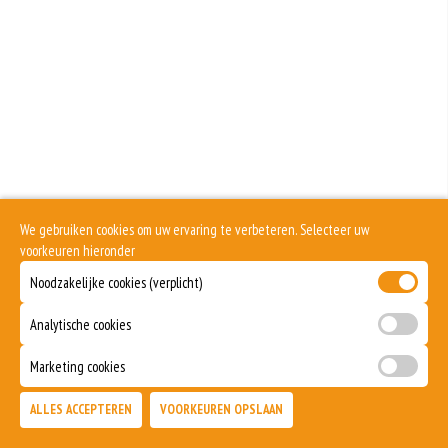
meer gluten het meel bevat, des
Soja behoort tot de peulvruchten. Sojabonen zijn rijk aan goed bruikbare
eiwitten. Soja wordt in de voedingsmiddelenindustrie veel gebruikt als
structuurverbeteraar, emulgator en als vulling.
Eieren worden verwerkt in heel veel producten. Kippeneieren zijn de meest
gebruikte soorten eieren. Kippenei-eiwit kan hierbij allergische reacties
veroorzaken.
Zuivel past in een gezonde voeding. Koemelk-allergie is echter de meest
voorkomende voedselallergie.
Selderij is een groente die deel uitmaakt van de schermbloemenfamilie.
Allergie voor selderij komt relatief veel voor bij mensen met voedselallergie.
We gebruiken cookies om uw ervaring te verbeteren. Selecteer uw
Mosterd wordt onder andere gemaakt uit mosterdzaden. Mosterdzaad wordt
voorkeuren hieronder
veel gebruikt in smaakmakers en sauzen.
Noodzakelijke cookies (verplicht)
Dit product is halal
Analytische cookies
Marketing cookies
ALLES ACCEPTEREN
VOORKEUREN OPSLAAN
TOEVOEGEN