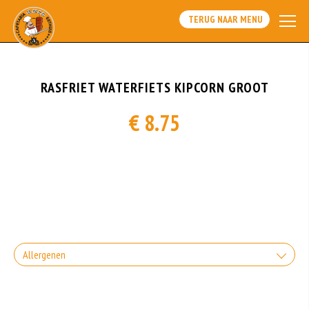
TERUG NAAR MENU
RASFRIET WATERFIETS KIPCORN GROOT
€ 8.75
Allergenen
Gluten is een eiwit dat van nature voorkomt in bepaalde granen. Voorbeelden
van glutenhoudende granen zijn tarwe, kamut, spelt, gerst en rogge. Gluten
geven elasticiteit aan de producten die van het meel gemaakt worden. Hoe