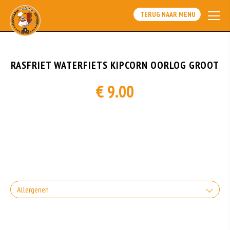
TERUG NAAR MENU
RASFRIET WATERFIETS KIPCORN OORLOG GROOT
€ 9.00
Allergenen
Gluten is een eiwit dat van nature voorkomt in bepaalde granen. Voorbeelden
van glutenhoudende granen zijn tarwe, kamut, spelt, gerst en rogge. Gluten
geven elasticiteit aan de producten die van het meel gemaakt worden. Hoe