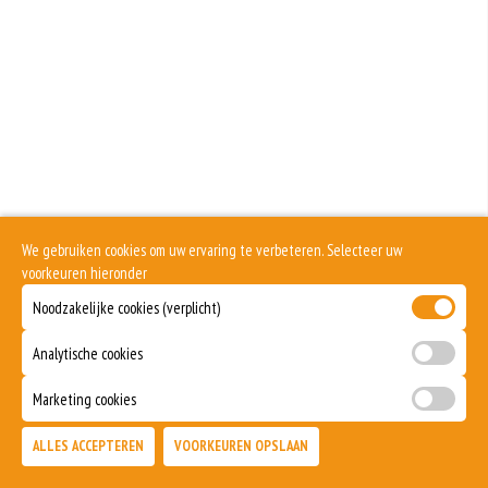
meer gluten het meel bevat, des
Soja behoort tot de peulvruchten. Sojabonen zijn rijk aan goed bruikbare
eiwitten. Soja wordt in de voedingsmiddelenindustrie veel gebruikt als
structuurverbeteraar, emulgator en als vulling.
Eieren worden verwerkt in heel veel producten. Kippeneieren zijn de meest
gebruikte soorten eieren. Kippenei-eiwit kan hierbij allergische reacties
veroorzaken.
Zuivel past in een gezonde voeding. Koemelk-allergie is echter de meest
voorkomende voedselallergie.
Er bestaan veel verschillende soorten noten. Noten behoren tot volwaardige
vleesvervangers. Het zijn de vruchten van bomen.
We gebruiken cookies om uw ervaring te verbeteren. Selecteer uw
Selderij is een groente die deel uitmaakt van de schermbloemenfamilie.
voorkeuren hieronder
Allergie voor selderij komt relatief veel voor bij mensen met voedselallergie.
Noodzakelijke cookies (verplicht)
Mosterd wordt onder andere gemaakt uit mosterdzaden. Mosterdzaad wordt
veel gebruikt in smaakmakers en sauzen.
Analytische cookies
Dit product is halal
Marketing cookies
ALLES ACCEPTEREN
VOORKEUREN OPSLAAN
TOEVOEGEN