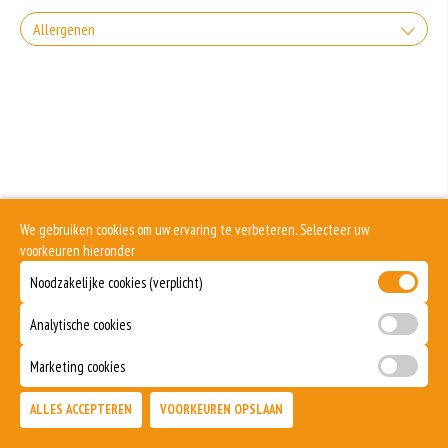
+0.00
Coca-Cola
Allergenen
Zonder sla
+€3.00
Incl. € 0.15 Wettelijke SUP milieutoeslag
+0.00
Geen aangegeven allergenen.
Coca-Cola light
Zonder uien
+€3.00
Incl. € 0.15 Wettelijke SUP milieutoeslag
+0.00
Coca-Cola zero
Zonder Tomaten
+€3.00
Incl. € 0.15 Wettelijke SUP milieutoeslag
+0.00
Coca-Cola Cherry
We gebruiken cookies om uw ervaring te verbeteren. Selecteer uw
Zonder kaas
voorkeuren hieronder
+€3.00
Incl. € 0.15 Wettelijke SUP milieutoeslag
Noodzakelijke cookies (verplicht)
+0.00
Spa blauw
Analytische cookies
+€3.00
Incl. € 0.15 Wettelijke SUP milieutoeslag
Spa rood
Marketing cookies
+€3.00
Incl. € 0.15 Wettelijke SUP milieutoeslag
ALLES ACCEPTEREN
VOORKEUREN OPSLAAN
TOEVOEGEN
Sprite