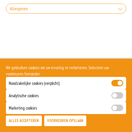
+0.00
Coca-Cola
Allergenen
Zonder sla
+€3.00
Incl. € 0.15 Wettelijke SUP milieutoeslag
Gluten is een eiwit dat van nature voorkomt in bepaalde granen. Voorbeelden
+0.00
Coca-Cola light
van glutenhoudende granen zijn tarwe, kamut, spelt, gerst en rogge. Gluten
Zonder uien
geven elasticiteit aan de producten die van het meel gemaakt worden. Hoe
meer gluten het meel bevat, des
+€3.00
Incl. € 0.15 Wettelijke SUP milieutoeslag
Soja behoort tot de peulvruchten. Sojabonen zijn rijk aan goed bruikbare
+0.00
eiwitten. Soja wordt in de voedingsmiddelenindustrie veel gebruikt als
Coca-Cola zero
structuurverbeteraar, emulgator en als vulling.
Zonder Tomaten
Eieren worden verwerkt in heel veel producten. Kippeneieren zijn de meest
+€3.00
Incl. € 0.15 Wettelijke SUP milieutoeslag
gebruikte soorten eieren. Kippenei-eiwit kan hierbij allergische reacties
+0.00
veroorzaken.
Coca-Cola Cherry
We gebruiken cookies om uw ervaring te verbeteren. Selecteer uw
Zonder kaas
voorkeuren hieronder
Zuivel past in een gezonde voeding. Koemelk-allergie is echter de meest
voorkomende voedselallergie.
+€3.00
Incl. € 0.15 Wettelijke SUP milieutoeslag
Noodzakelijke cookies (verplicht)
+0.00
Spa blauw
Selderij is een groente die deel uitmaakt van de schermbloemenfamilie.
Allergie voor selderij komt relatief veel voor bij mensen met voedselallergie.
Analytische cookies
+€3.00
Incl. € 0.15 Wettelijke SUP milieutoeslag
Mosterd wordt onder andere gemaakt uit mosterdzaden. Mosterdzaad wordt
Spa rood
veel gebruikt in smaakmakers en sauzen.
Marketing cookies
Dit product is halal
+€3.00
Incl. € 0.15 Wettelijke SUP milieutoeslag
ALLES ACCEPTEREN
VOORKEUREN OPSLAAN
TOEVOEGEN
Sprite