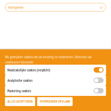
+0.00
Coca-Cola
Allergenen
Zonder sla
+€3.00
Incl. € 0.15 Wettelijke SUP milieutoeslag
+0.00
Geen aangegeven allergenen.
Coca-Cola light
Zonder uien
+€3.00
Incl. € 0.15 Wettelijke SUP milieutoeslag
+0.00
Coca-Cola zero
Zonder Tomaten
+€3.00
Incl. € 0.15 Wettelijke SUP milieutoeslag
+0.00
Coca-Cola Cherry
We gebruiken cookies om uw ervaring te verbeteren. Selecteer uw
Zonder kaas
voorkeuren hieronder
+€3.00
Incl. € 0.15 Wettelijke SUP milieutoeslag
Noodzakelijke cookies (verplicht)
+0.00
Spa blauw
Analytische cookies
+€3.00
Incl. € 0.15 Wettelijke SUP milieutoeslag
Spa rood
Marketing cookies
+€3.00
Incl. € 0.15 Wettelijke SUP milieutoeslag
ALLES ACCEPTEREN
VOORKEUREN OPSLAAN
TOEVOEGEN
Sprite