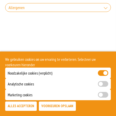
+0.00
Coca-Cola
Allergenen
Zonder sla
+€3.00
Incl. € 0.15 Wettelijke SUP milieutoeslag
Vis is een onderdeel van gezonde voeding. Toch zijn de eiwitten van vis één
+0.00
Coca-Cola light
van de meest voorkomende oorzaken van voedselallergie. Iemand met
Zonder uien
visallergie groeit daar meestal niet meer overheen.
Soja behoort tot de peulvruchten. Sojabonen zijn rijk aan goed bruikbare
+€3.00
Incl. € 0.15 Wettelijke SUP milieutoeslag
eiwitten. Soja wordt in de voedingsmiddelenindustrie veel gebruikt als
+0.00
structuurverbeteraar, emulgator en als vulling.
Coca-Cola zero
Zonder Tomaten
Eieren worden verwerkt in heel veel producten. Kippeneieren zijn de meest
gebruikte soorten eieren. Kippenei-eiwit kan hierbij allergische reacties
+€3.00
Incl. € 0.15 Wettelijke SUP milieutoeslag
veroorzaken.
+0.00
Coca-Cola Cherry
We gebruiken cookies om uw ervaring te verbeteren. Selecteer uw
Zonder kaas
Zuivel past in een gezonde voeding. Koemelk-allergie is echter de meest
voorkeuren hieronder
voorkomende voedselallergie.
+€3.00
Incl. € 0.15 Wettelijke SUP milieutoeslag
Noodzakelijke cookies (verplicht)
+0.00
Spa blauw
Dit product is halal
Analytische cookies
+€3.00
Incl. € 0.15 Wettelijke SUP milieutoeslag
Spa rood
Marketing cookies
+€3.00
Incl. € 0.15 Wettelijke SUP milieutoeslag
ALLES ACCEPTEREN
VOORKEUREN OPSLAAN
TOEVOEGEN
Sprite