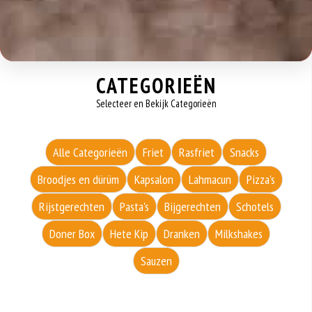
CATEGORIEËN
Selecteer en Bekijk Categorieën
Alle Categorieën
Friet
Rasfriet
Snacks
Broodjes en dürüm
Kapsalon
Lahmacun
Pizza's
Rijstgerechten
Pasta's
Bijgerechten
Schotels
Doner Box
Hete Kip
Dranken
Milkshakes
Sauzen